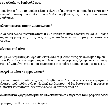
 να αλλάξω το Σύμβουλό μου;
ν αισθάνεσαι ότι θα μπορούσε κάποιος άλλος σύμβουλος να σε βοηθήσει καλύτερα.
 γίνει κάθε δυνατή προσπάθεια να σου δοθεί ο σύμβουλος της επιλογής σου ή κάπο
ζε καλύτερα.
ρώ να περιμένω από τη Συμβουλευτική;
ς να περιμένεις εμπιστευτικότητα, μια μη-κριτική συμπεριφορά και σεβασμό. Επίση
ίες, σε συμφωνημένες μεταξύ σας ώρες, και ότι θα κάνει ό,τι μπορεί για να επικοιν
νεδρίας.
ιμένουμε από σένα;
νουμε να δεσμευτείς σοβαρά στη διαδικασία συμβουλευτικής, να αναλάβεις την ευθύ
 σου. Περιμένουμε να τηρείς τα ραντεβού και να ενημερώνεις έγκαιρα σε περίπτωση
λευτική λαμβάνει χώρα σε μια ατμόσφαιρα αμοιβαίου σεβασμού, μη-πίεσης και εμπ
 μπορεί να κάνει η Συμβουλευτική;
ορεί να προκαλέσει αλλαγή χωρίς τη βοήθεια σου. Δεν μπορεί να κινήσει το μαγικό ρ
 αλλαγές προϋποθέτει σκληρή δουλειά και δέσμευση. Η Συμβουλευτική δημιουργεί το 
σύ πρέπει να επιστρατεύσεις την ενέργεια και την προσπάθεια.
δικαιούται να χρησιμοποιήσει τις ψυχοκοινωνικές Υπηρεσίες του Γραφείου Δια
ι φοιτητές του Πανεπιστημίου Αθηνών.