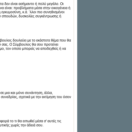
α δεν είναι ασήμαντο ή πολύ μεγάλο. Οι
α είναι: προβλήματα μέσα στην οικογένεια ή
εγκυμοσύνη, κ.ά. ’λλοι πιο συνηθισμένοι
ων σπουδών, δυσκολίες συγκέντρωσης ή
βουλος δουλεύει με το εκάστοτε θέμα που θα
 σας. Ο Σύμβουλος θα σου προτείνει
ο, τον οποίο μπορείς να αποδεχθείς ή να
σε μια και μόνο συνάντηση, άλλα,
συνεδρίας, σχετικά με την εκτίμηση του όσον
φορά το τι θα ειπωθεί μέσα σ' αυτές τις
τικής χωρίς την άδειά σου.