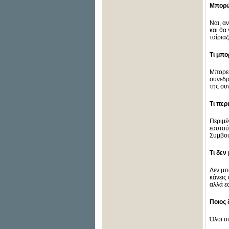
Μπορώ
Ναι, α
και θα
ταίρια
Τι μπο
Μπορεί
συνεδρ
της συ
Τι περ
Περιμέ
εαυτού
Συμβου
Τι δεν
Δεν μπ
κάνεις
αλλά ε
Ποιος 
Όλοι ο