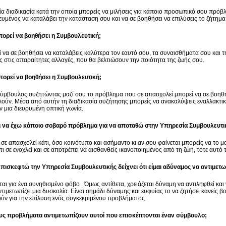
μία διαδικασία κατά την οποία μπορείς να μιλήσεις για κάποιο προσωπικό σου πρόβλη
ευμένος να καταλάβει την κατάσταση σου και να σε βοηθήσει να επιλύσεις το ζήτημα
μπορεί να βοηθήσει η Συμβουλευτική;
 να σε βοηθήσει να καταλάβεις καλύτερα τον εαυτό σου, τα συναισθήματα σου και τ
ς στις απαραίτητες αλλαγές, που θα βελτιώσουν την ποιότητα της ζωής σου.
ορεί να βοηθήσει η Συμβουλευτική;
ύμβουλος συζητώντας μαζί σου το πρόβλημα που σε απασχολεί μπορεί να σε βοηθή
ούν. Μέσα από αυτήν τη διαδικασία συζήτησης μπορείς να ανακαλύψεις εναλλακτικέ
 μια διευρυμένη οπτική γωνία.
 να έχω κάποιο σοβαρό πρόβλημα για να αποταθώ στην Υπηρεσία Συμβουλευτι
ν σε απασχολεί κάτι, όσο κοινότυπο και ασήμαντο κι αν σου φαίνεται μπορείς να το 
τι σε ενοχλεί και σε αποτρέπει να αισθανθείς ικανοποιημένος από τη ζωή, τότε αυτό
επισκεφτώ την Υπηρεσία Συμβουλευτικής δείχνει ότι είμαι αδύναμος να αντιμε
ται για ένα συνηθισμένο φόβο . Όμως αντίθετα, χρειάζεται δύναμη να αντιληφθεί και
ντιμετωπίζει μια δυσκολία. Είναι σημάδι δύναμης και ευφυίας το να ζητήσει κανείς βο
ύν για την επίλυση ενός συγκεκριμένου προβλήματος.
ους προβλήματα αντιμετωπίζουν αυτοί που επισκέπτονται έναν σύμβουλο;