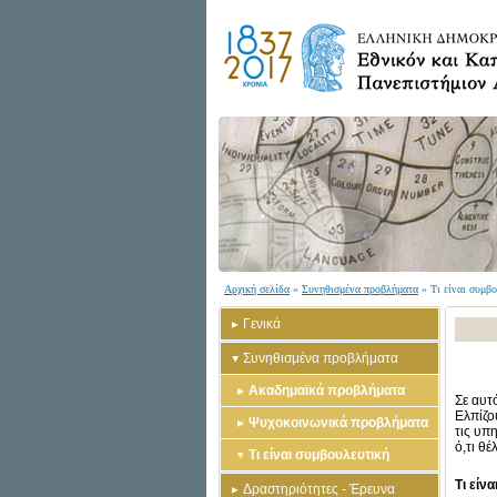
Αρχική σελίδα
»
Συνηθισμένα προβλήματα
» Τι είναι συμβ
Γενικά
Συνηθισμένα προβλήματα
Ακαδημαϊκά προβλήματα
Σε αυτ
Ελπίζο
Ψυχοκοινωνικά προβλήματα
τις υπ
ό,τι θέλ
Τι είναι συμβουλευτική
Τι είν
Δραστηριότητες - Έρευνα