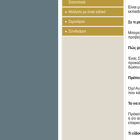
Στατιστικά
Είναι 
εκπαιδ
Μιλήστε με έναν ειδικό
Σεμινάρια
Σε τι 
Σύνδεσμοι
Μπορεί
προβεί
Πώς μπ
Ένας Σ
προκαλ
δώσουν
Πρέπει
Όχι! Α
που κά
Το να 
Πρόκει
ή ότι α
επαρκο
Τι είδ