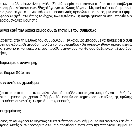
α των προβλημάτων είναι μεγάλη. Σε κάθε περίπτωση κανένα από αυτά τα προβλήματ
ές συμβουλεύονται έναν Ψυχολόγο για πολλούς λόγους. Μερικοί απ' αυτούς μπορεί ν
έση, νοσταλγία, απώλεια κάποιου προσφιλούς προσώπου, εθισμός, μια ανεπιθύμητη 
αφορούν ζητήματα όπως το άγχος των εξετάσεων, η αναβλητικότητα στην πορεία τ
τερα δυσκολίες μάθησης.
βαίνει κατά την διάρκεια μιας συνάντησης με τον σύμβουλο;
ξαρτάται από τη μέθοδο του συμβούλου. Γενικά όμως μπορούμε να πούμε ότι ο σύμ
 στη συνεδρία. Οι μέθοδοι που θα χρησιμοποιηθούν θα συμφωνηθούν πρώτα μεταξύ
ς θεώρησης και επίλυσης των προβλημάτων σου και θα σου δείξει έναν πιθανό δρόμ
ψεις.
ιαρκεί μια συνάντηση;
ς διαρκεί 50 λεπτά.
συναντήσεις χρειάζομαι;
ξαρτάται από το τι σε απασχολεί. Μερικά προβλήματα συχνά μπορούν να επιλυθούν 
ονται περισσότερο χρόνο. Ο Σύμβουλός σου θα σε ενημερώσει στο τέλος της πρώτης 
το πόσες συνεδρίες θεωρεί ότι θα χρειαστείς.
ι εχεμύθεια;
φενός σε ότι αφορά το γεγονός ότι επισκέπτεσαι έναν σύμβουλο και αφετέρου σε ότι α
ήσεις. Αυτές οι πληροφορίες δεν θα διαρρεύσουν ποτέ από την Υπηρεσία Συμβουλευ