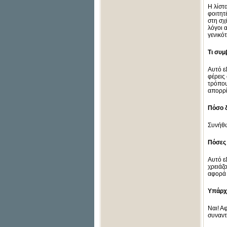
Η λίστ
φοιτητ
στη σχ
λόγοι 
γενικό
Τι συμ
Αυτό ε
φέρεις
τρόπου
απορρί
Πόσο δ
Συνήθω
Πόσες 
Αυτό ε
χρειάζ
αφορά 
Υπάρχε
Ναι! Α
συναντ