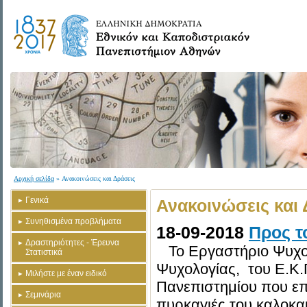
Αρχική σελίδα
» Ανακοινώσεις και Δράσεις
Γενικά
Ανακοινώσεις και 
Συνηθισμένα προβλήματα
18-09-2018
Προς τ
Δραστηριότητες - Έρευνα
Το Εργαστήριο Ψυχολ
Στατιστικά
Ψυχολογίας, του Ε.Κ.Π
Μιλήστε με έναν ειδικό
Πανεπιστημίου που επλή
Σεμινάρια
πυρκαγιές του καλοκαιρ