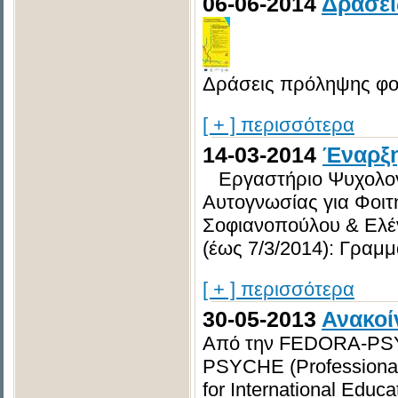
06-06-2014
Δράσει
Δράσεις πρόληψης φοι
[ + ] περισσότερα
14-03-2014
Έναρξ
Εργαστήριο Ψυχολογ
Αυτογνωσίας για Φοι
Σοφιανοπούλου & Ελέ
(έως 7/3/2014): Γραμμα
[ + ] περισσότερα
30-05-2013
Ανακοί
Από την FEDORA-PSYC
PSYCHE (Professional
for International Educa